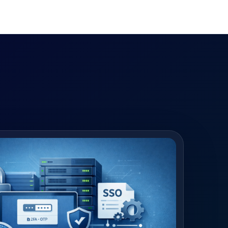
Lösungen
About TUTORize
Helpdesk