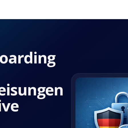
Produkte
boarding
weisungen
ive