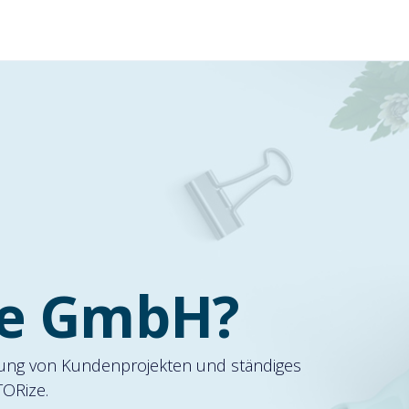
ösungen
Über TUTORize
Anleitungen
ze GmbH?
tzung von Kundenprojekten und ständiges
TORize.